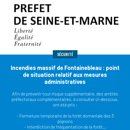
SÉCURITÉ
Incendies massif de Fontainebleau : point
de situation relatif aux mesures
administratives
Afin de prévenir tout risque supplémentaire, des arrêtés
préfectoraux complémentaires, à consulter ci-dessous,
ont été pris :
- Fermeture temporaire de la forêt domaniale des 3
pignons
- Interdiction de fréquentation de la forêt…