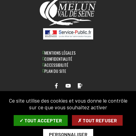
MENTIONS LÉGALES
CONFIDENTIALITÉ
ACCESSIBILITÉ
PLAN DU SITE
Ce site utilise des cookies et vous donne le contrôle
LETTRE D'INFORMATION
sur ce que vous souhaitez activer
SAISIR VOTRE COURRIEL:
✓ TOUT ACCEPTER
✗ TOUT REFUSER
PERSONNALISER