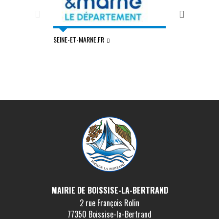
SEINE-ET-MARNE.FR
COMMUNAUTÉ D'
VAL DE SEINE
MAIRIE DE BOISSISE-LA-BERTRAND
2 rue François Rolin
77350 Boissise-la-Bertrand