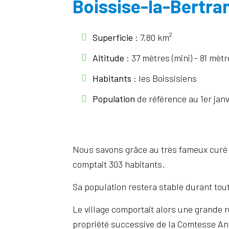
Boissise-la-Bertra
Superficie
: 7,80 km²
Altitude
: 37 mètres (mini) - 81 mètr
Habitants
: les Boissisiens
Population
de référence au 1er jan
Nous savons grâce au très fameux curé P
comptait 303 habitants.
Sa population restera stable durant tout
Le village comportait alors une grande r
propriété successive de la Comtesse An