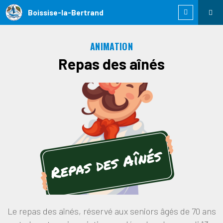
Boissise-la-Bertrand
ANIMATION
Repas des aînés
Le repas des aînés, réservé aux seniors âgés de 70 ans