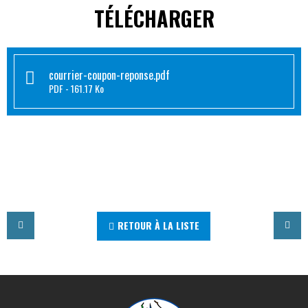
TÉLÉCHARGER
courrier-coupon-reponse.pdf
PDF
161.17 Ko
RETOUR À LA LISTE