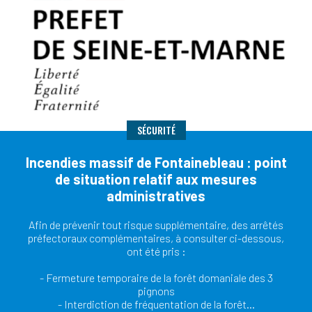
SÉCURITÉ
Incendies massif de Fontainebleau : point
de situation relatif aux mesures
administratives
Afin de prévenir tout risque supplémentaire, des arrêtés
préfectoraux complémentaires, à consulter ci-dessous,
ont été pris :
- Fermeture temporaire de la forêt domaniale des 3
pignons
- Interdiction de fréquentation de la forêt…