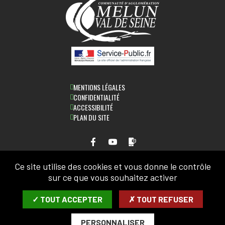
MENTIONS LÉGALES
CONFIDENTIALITÉ
ACCESSIBILITÉ
PLAN DU SITE
Ce site utilise des cookies et vous donne le contrôle
LETTRE D'INFORMATION
sur ce que vous souhaitez activer
SAISIR VOTRE COURRIEL:
✓ TOUT ACCEPTER
✗ TOUT REFUSER
PERSONNALISER