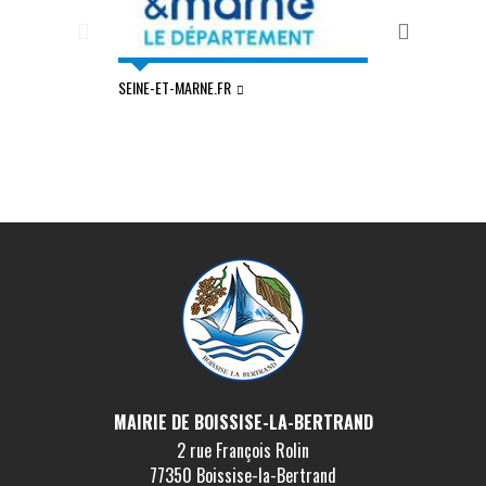
SEINE-ET-MARNE.FR
COMMUNAUTÉ D'
VAL DE SEINE
MAIRIE DE BOISSISE-LA-BERTRAND
2 rue François Rolin
77350 Boissise-la-Bertrand